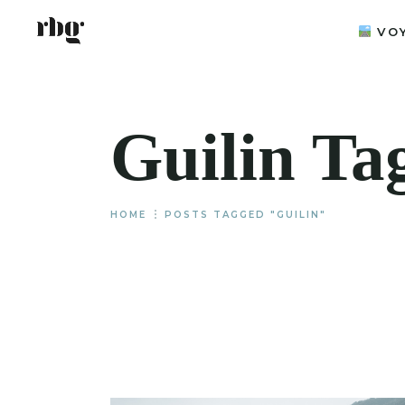
VO
PAR C
Guilin Ta
GUIDE
EXPLO
INSOL
ÉQUIP
HOME
POSTS TAGGED "GUILIN"
ITINÉ
WEEK-