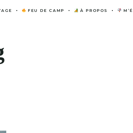
YAGE
FEU DE CAMP
À PROPOS
M’É
PAR CONTINENT
CINÉMASCOPE
QUI SUIS-JE ?
GUIDES PRATIQUES
ENTRE PARENTHÈSES
TRAVAILLONS
ENSEMBLE
EXPLORATIONS
ESCALE LITTÉRAIRE
ONTINENT
CINÉMASCOPE
QUI SUIS-JE ?
INSOLITES
g
SAVEURS DU MONDE
S PRATIQUES
ENTRE PARENTHÈSES
TRAVAILLONS
ÉQUIPEMENT
ENSEMBLE
TURBULENCES
RATIONS
ESCALE LITTÉRAIRE
ITINÉRAIRES
ITES
SAVEURS DU MONDE
WEEK-END
EMENT
TURBULENCES
RAIRES
END