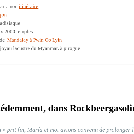
ar : mon
itinéraire
gon
radisiaque
aux 2000 temples
: de
Mandalay à Pwin Oo Lyin
 joyau lacustre du Myanmar, à pirogue
édemment, dans Rockbeergasolin
» prit fin,
María
et moi avions convenu de prolonger 