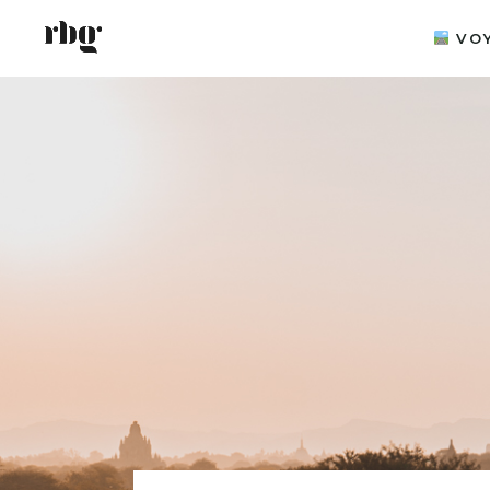
VO
PAR C
GUIDE
EXPLO
INSOL
ÉQUIP
ITINÉ
WEEK-