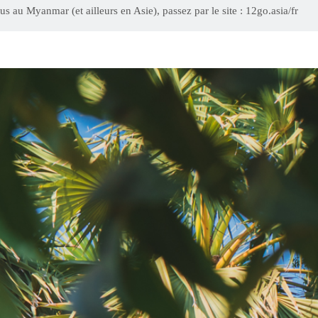
us au Myanmar (et ailleurs en Asie), passez par le site : 12go.asia/fr