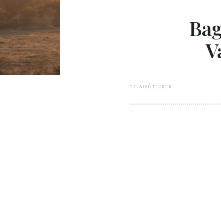
Bag
V
17 AOÛT 2020