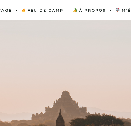
YAGE
FEU DE CAMP
À PROPOS
M’É
PAR CONTINENT
CINÉMASCOPE
QUI SUIS-JE ?
GUIDES PRATIQUES
ENTRE PARENTHÈSES
TRAVAILLONS
ENSEMBLE
EXPLORATIONS
ESCALE LITTÉRAIRE
ONTINENT
CINÉMASCOPE
QUI SUIS-JE ?
INSOLITES
SAVEURS DU MONDE
S PRATIQUES
ENTRE PARENTHÈSES
TRAVAILLONS
ÉQUIPEMENT
ENSEMBLE
TURBULENCES
RATIONS
ESCALE LITTÉRAIRE
ITINÉRAIRES
ITES
SAVEURS DU MONDE
WEEK-END
EMENT
TURBULENCES
RAIRES
END