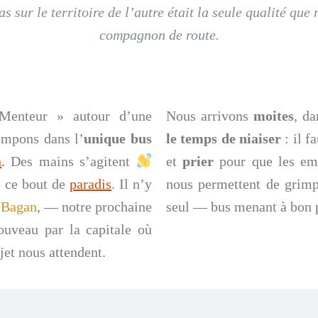
as sur le territoire de l’autre était la seule qualité que
compagnon de route.
 Menteur » autour d’une
Nous arrivons
moites
, d
impons dans l’
unique bus
le temps de niaiser
: il f
n
.
Des mains s’agitent
et
prier
pour que les emb
e ce bout de
paradis
. Il n’y
nous permettent de grimp
e
Bagan
, — notre prochaine
seul — bus menant à bon p
ouveau par la capitale où
 nous attendent.