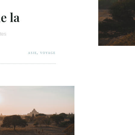
e la
tes
,
ASIE
VOYAGE