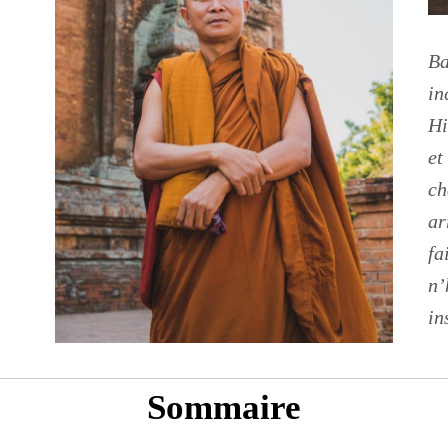
Ba
i
Hi
e
c
ar
fa
n’
in
Sommaire