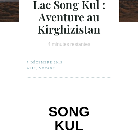
Lac Song Kul :
Aventure au
Kirghizistan
4
minutes restantes
7 DÉCEMBRE 2019
,
ASIE
VOYAGE
SONG
KUL