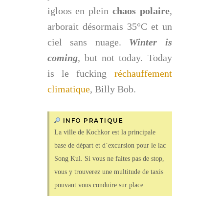
igloos en plein
chaos polaire
,
arborait désormais 35°C et un
ciel sans nuage.
Winter is
coming
, but not today. Today
is le fucking
réchauffement
climatique
, Billy Bob.
INFO PRATIQUE
La ville de Kochkor est la principale
base de départ et d’excursion pour le lac
Song Kul. Si vous ne faites pas de stop,
vous y trouverez une multitude de taxis
pouvant vous conduire sur place.